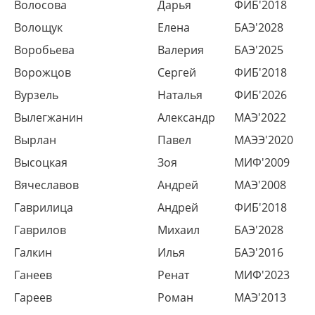
Волосова
Дарья
ФИБ'2018
Волощук
Елена
БАЭ'2028
Воробьева
Валерия
БАЭ'2025
Ворожцов
Сергей
ФИБ'2018
Вурзель
Наталья
ФИБ'2026
Вылегжанин
Александр
МАЭ'2022
Вырлан
Павел
МАЭЭ'2020
Высоцкая
Зоя
МИФ'2009
Вячеславов
Андрей
МАЭ'2008
Гаврилица
Андрей
ФИБ'2018
Гаврилов
Михаил
БАЭ'2028
Галкин
Илья
БАЭ'2016
Ганеев
Ренат
МИФ'2023
Гареев
Роман
МАЭ'2013