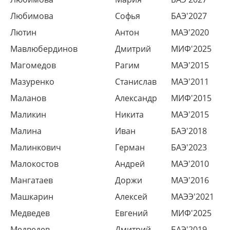
Любимова
Софья
БАЭ'2027
Лютин
Антон
МАЭ'2020
Мавлюбердинов
Дмитрий
МИФ'2025
Магомедов
Рагим
МАЭ'2015
Мазуренко
Станислав
МАЭ'2011
Маланов
Александр
МИФ'2015
Маликин
Никита
МАЭ'2015
Малина
Иван
БАЭ'2018
Малинкович
Герман
БАЭ'2023
Малокостов
Андрей
МАЭ'2010
Мангатаев
Доржи
МАЭ'2016
Машкарин
Алексей
МАЭЭ'2021
Медведев
Евгений
МИФ'2025
Медведев
Дмитрий
БАЭ'2019