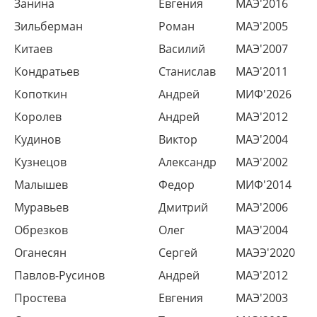
Занина
Евгения
МАЭ'2016
Зильберман
Роман
МАЭ'2005
Китаев
Василий
МАЭ'2007
Кондратьев
Станислав
МАЭ'2011
Копоткин
Андрей
МИФ'2026
Королев
Андрей
МАЭ'2012
Кудинов
Виктор
МАЭ'2004
Кузнецов
Александр
МАЭ'2002
Малышев
Федор
МИФ'2014
Муравьев
Дмитрий
МАЭ'2006
Обрезков
Олег
МАЭ'2004
Оганесян
Сергей
МАЭЭ'2020
Павлов-Русинов
Андрей
МАЭ'2012
Простева
Евгения
МАЭ'2003