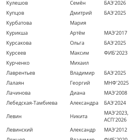
Кулешов
Семён
БАЭ'2026
Купцов
Дмитрий
БАЭ'2025
Курбатова
Мария
Курикша
Артём
МАЭ'2017
Курсакова
Ольга
БАЭ'2025
Курсеев
Максим
ФИБ'2023
Курченко
Михаил
Лаврентьев
Владимир
БАЭ'2025
Лалаян
Георгий
МНФ'2025
Лачинова
Диана
МАЭ'2008
Лебедская-Тамбиева
Александра
БАЭ'2024
МАЭ'2023,
Левин
Никита
АСП'2026
Левинский
Александр
МАЭ'2012
Лежнев
Владимир
ФИБ'2020