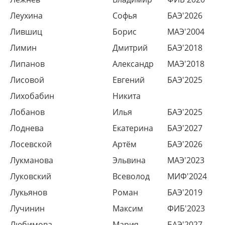
Леухина
Софья
БАЭ'2026
Лившиц
Борис
МАЭ'2004
Лимин
Дмитрий
БАЭ'2018
Липанов
Александр
МАЭ'2018
Лисовой
Евгений
БАЭ'2025
Лихобабин
Никита
Лобанов
Илья
БАЭ'2025
Лоднева
Екатерина
БАЭ'2027
Лосевской
Артём
БАЭ'2026
Лукманова
Эльвина
МАЭ'2023
Луковский
Всеволод
МИФ'2024
Лукьянов
Роман
БАЭ'2019
Лучинин
Максим
ФИБ'2023
Любимова
Мария
БАЭ'2027