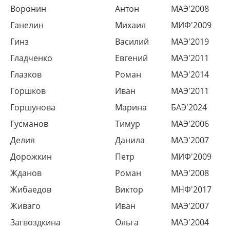
Воронин
Антон
МАЭ'2008
Ганелин
Михаил
МИФ'2009
Гинз
Василий
МАЭ'2019
Гладченко
Евгений
МАЭ'2011
Глазков
Роман
МАЭ'2014
Горшков
Иван
МАЭ'2011
Горшунова
Марина
БАЭ'2024
Гусманов
Тимур
МАЭ'2006
Делия
Данила
МАЭ'2007
Дорожкин
Петр
МИФ'2009
Жданов
Роман
МАЭ'2008
Жибаедов
Виктор
МНФ'2017
Живаго
Иван
МАЭ'2007
Загвоздкина
Ольга
МАЭ'2004