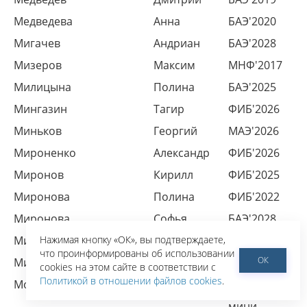
Медведева
Анна
БАЭ'2020
Мигачев
Андриан
БАЭ'2028
Мизеров
Максим
МНФ'2017
Милицына
Полина
БАЭ'2025
Мингазин
Тагир
ФИБ'2026
Миньков
Георгий
МАЭ'2026
Мироненко
Александр
ФИБ'2026
Миронов
Кирилл
ФИБ'2025
Миронова
Полина
ФИБ'2022
Миронова
Софья
БАЭ'2028
Михайлов
Нажимая кнопку «ОК», вы подтверждаете,
Артур
БАЭ'2028
что проинформированы об использовании
ОК
Михеева
Юлия
cookies на этом сайте в соответствии с
Политикой в отношении файлов cookies
.
Мороз
Екатерина
БАЭ'2025
мини-