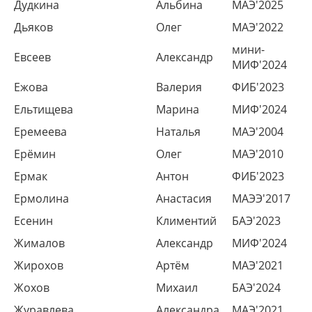
Дудкина
Альбина
МАЭ'2025
Дьяков
Олег
МАЭ'2022
мини-
Евсеев
Александр
МИФ'2024
Ежова
Валерия
ФИБ'2023
Ельтищева
Марина
МИФ'2024
Еремеева
Наталья
МАЭ'2004
Ерёмин
Олег
МАЭ'2010
Ермак
Антон
ФИБ'2023
Ермолина
Анастасия
МАЭЭ'2017
Есенин
Климентий
БАЭ'2023
Жималов
Александр
МИФ'2024
Жирохов
Артём
МАЭ'2021
Жохов
Михаил
БАЭ'2024
Журавлева
Александра
МАЭ'2021